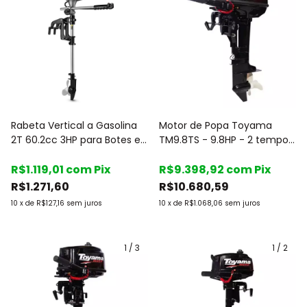
Rabeta Vertical a Gasolina
Motor de Popa Toyama
2T 60.2cc 3HP para Botes e
TM9.8TS - 9.8HP - 2 tempos
Caiaques - Tekna
- Rabeta curta - c/ Marcha
R$1.119,01
com
Pix
R$9.398,92
com
Pix
R$1.271,60
R$10.680,59
10
x
de
R$127,16
sem juros
10
x
de
R$1.068,06
sem juros
1
/
3
1
/
2