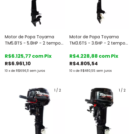
Motor de Popa Toyama
Motor de Popa Toyama
TM5.8TS - 5.8HP - 2 tempos
TM3.6TS - 3.6HP - 2 tempos
- Rabeta Curta - c/Marcha
- Rabeta curta - c/Marcha
R$6.125,77
com
Pix
R$4.228,88
com
Pix
R$6.961,10
R$4.805,54
10
x
de
R$696,11
sem juros
10
x
de
R$480,55
sem juros
1
/
2
1
/
2