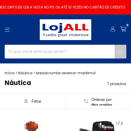
SCONTO DE 12% A VISTA NO PIX OU ATÉ 10 VEZES NO CARTÃO DE CRÉDITO
F
0
Início
>
Náutica
>
breadcrumbs.reversor-maritimo1
Náutica
7 produtos
Ordenar por:
Filtrar
Mais vendidos
1
/
2