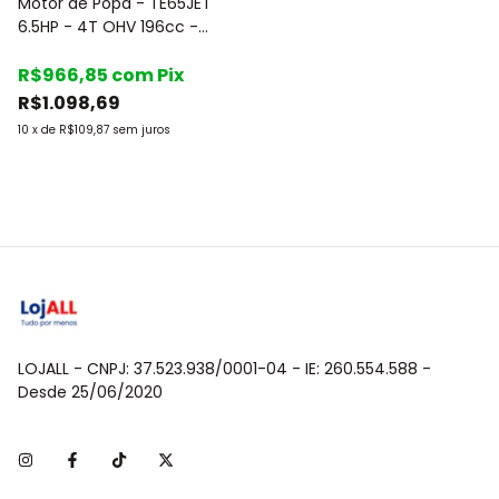
Motor de Popa - TE65JET
6.5HP - 4T OHV 196cc -
Gasolina - Marca: Toyama
R$966,85
com
Pix
R$1.098,69
10
x
de
R$109,87
sem juros
LOJALL - CNPJ: 37.523.938/0001-04 - IE: 260.554.588 -
Desde 25/06/2020