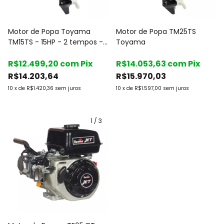
Motor de Popa Toyama
Motor de Popa TM25TS
TM15TS - 15HP - 2 tempos -
Toyama
Rabeta curta - c/Marcha
R$12.499,20
com
Pix
R$14.053,63
com
Pix
R$14.203,64
R$15.970,03
10
x
de
R$1.420,36
sem juros
10
x
de
R$1.597,00
sem juros
1
/
3