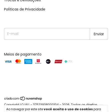
Trocas e Devoluções
Políticas de Privacidade
Meios de pagamento
Copyright LOJALL - 37523938000104 - 2026. Todos os direitos
Ao navegar por este site
você aceita o uso de cookies
para
reservados.