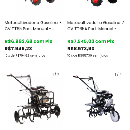
Motocultivador a Gasolina 7
Motocultivador a Gasolina 7
CV TT65 Part. Manual -
CV TT65A Part. Manual -
Toyama
Toyama
R$6.992,68
com
Pix
R$7.545,03
com
Pix
R$7.946,23
R$8.573,90
10
x
de
R$794,62
sem juros
10
x
de
R$857,39
sem juros
1
/
7
1
/
4