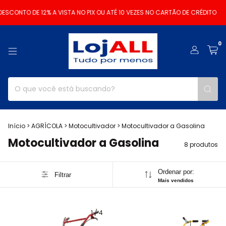
SCONTO DE 12% A VISTA NO PIX OU ATÉ 10 VEZES NO CARTÃO DE CRÉDITO
0
Início
>
AGRÍCOLA
>
Motocultivador
>
Motocultivador a Gasolina
Motocultivador a Gasolina
8 produtos
Ordenar por:
Filtrar
Mais vendidos
1
/
4