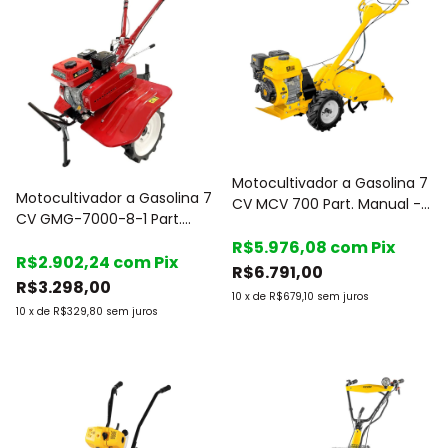
Motocultivador a Gasolina 7
Motocultivador a Gasolina 7
CV MCV 700 Part. Manual -
CV GMG-7000-8-1 Part.
Vonder
Manual - Garthen
R$5.976,08
com
Pix
R$2.902,24
com
Pix
R$6.791,00
R$3.298,00
10
x
de
R$679,10
sem juros
10
x
de
R$329,80
sem juros