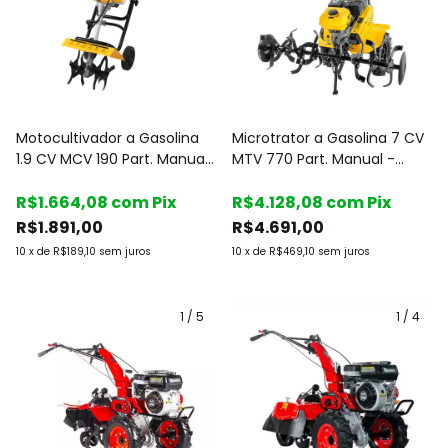
Motocultivador a Gasolina
Microtrator a Gasolina 7 CV
1.9 CV MCV 190 Part. Manual
MTV 770 Part. Manual -
- Vonder
Vonder
R$1.664,08
com
Pix
R$4.128,08
com
Pix
R$1.891,00
R$4.691,00
10
x
de
R$189,10
sem juros
10
x
de
R$469,10
sem juros
1
/
5
1
/
4