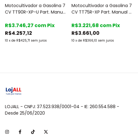
Motocultivador a Gasolina 7
Motocultivador a Gasolina 7
CV TT90R-XP-U Part. Manual
CV TT75R-XP Part. Manual -
- Toyama
Toyama
R$3.746,27
com
Pix
R$3.221,68
com
Pix
R$4.257,12
R$3.661,00
10
x
de
R$425,71
sem juros
10
x
de
R$366,10
sem juros
LOJALL - CNPJ: 37.523.938/0001-04 - IE: 260.554.588 -
Desde 25/06/2020