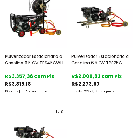
Pulverizador Estacionário a
Pulverizador Estacionário a
Gasolina 6.5 CV TPS45CWH-
Gasolina 6.5 CV TPS25C -
50 - Toyama
Toyama
R$3.357,36
com
Pix
R$2.000,83
com
Pix
R$3.815,18
R$2.273,67
10
x
de
R$381,52
sem juros
10
x
de
R$227,37
sem juros
1
/
3