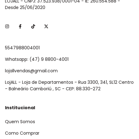
LOJALL - CNPJ: 37.523.938/0001-04 - IE: 260.554.588 -
Desde 25/06/2020
5547988004001
Whatsapp: (47) 9 8800-4001
lojallvendas@gmail.com
LojALL - Loja de Departamentos - Rua 3300, 341, SL12 Centro
- Balneário Camboriú , SC - CEP: 88.330-272
Institucional
Quem Somos
Como Comprar