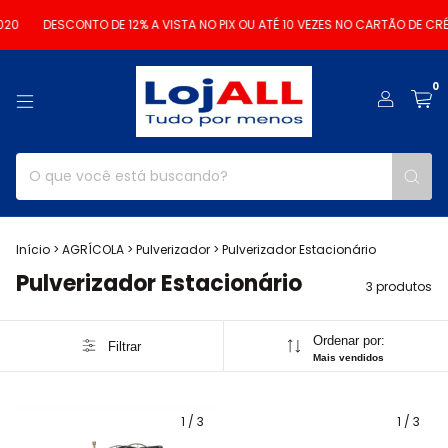
20
DESCONTO DE 12% A VISTA NO PIX OU ATÉ 10 VEZES NO CARTÃO DE CRÉ
0
Início
>
AGRÍCOLA
>
Pulverizador
>
Pulverizador Estacionário
Pulverizador Estacionário
3 produtos
Ordenar por:
Filtrar
Mais vendidos
1
/
3
1
/
3