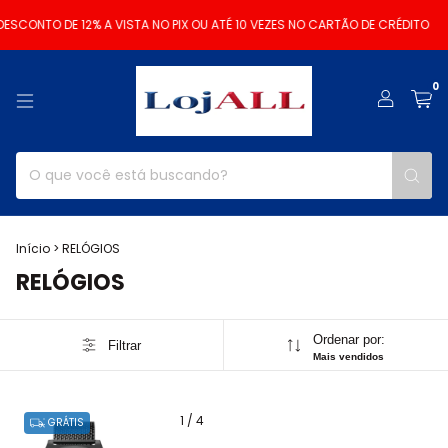
ESCONTO DE 12% A VISTA NO PIX OU ATÉ 10 VEZES NO CARTÃO DE CRÉDITO
0
Início
>
RELÓGIOS
RELÓGIOS
Ordenar por:
Filtrar
Mais vendidos
1
/
4
GRÁTIS