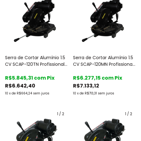
Serra de Cortar Alumínio 1.5
Serra de Cortar Alumínio 1.5
CV SCAP-120TN Profissional
CV SCAP-120MN Profissional
Trifásico 220/380V -
Monofásico 127/220V -
Motomil
R$5.845,31
com
Pix
Motomil
R$6.277,15
com
Pix
R$6.642,40
R$7.133,12
10
x
de
R$664,24
sem juros
10
x
de
R$713,31
sem juros
1
/
2
1
/
2