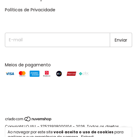
Políticas de Privacidade
Meios de pagamento
Copyright LOJALL - 37523938000104 - 2026. Todos os direitos
Ao navegar por este site
você aceita o uso de cookies
para
reservados.
agilizar a sua experiência de compra.