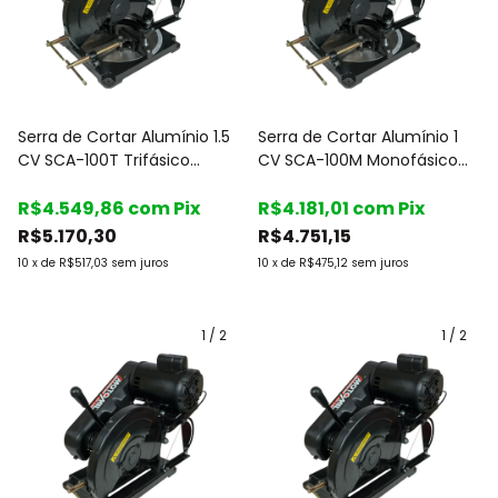
Serra de Cortar Alumínio 1.5
Serra de Cortar Alumínio 1
CV SCA-100T Trifásico
CV SCA-100M Monofásico
220/380V - Motomil
127/220V - Motomil
R$4.549,86
com
Pix
R$4.181,01
com
Pix
R$5.170,30
R$4.751,15
10
x
de
R$517,03
sem juros
10
x
de
R$475,12
sem juros
1
/
2
1
/
2