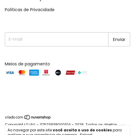
Políticas de Privacidade
Meios de pagamento
Copyright LOJALL - 37523938000104 - 2026. Todos os direitos
Ao navegar por este site
você aceita o uso de cookies
para
reservados.
agilizar a sua experiência de compra.