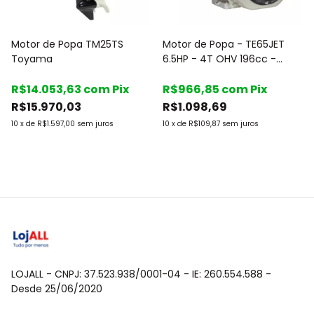
Motor de Popa TM25TS
Motor de Popa - TE65JET
Toyama
6.5HP - 4T OHV 196cc -
Gasolina - Marca: Toyama
R$14.053,63
com
Pix
R$966,85
com
Pix
R$15.970,03
R$1.098,69
10
x
de
R$1.597,00
sem juros
10
x
de
R$109,87
sem juros
LOJALL - CNPJ: 37.523.938/0001-04 - IE: 260.554.588 -
Desde 25/06/2020