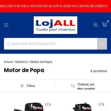
ESCONTO DE 12% A VISTA NO PIX OU ATÉ 10 VEZES NO CARTÃO DE CRÉDITO
0
Início
>
Náutica
>
Motor de Popa
Motor de Popa
6 produtos
Ordenar por:
Filtrar
Mais vendidos
1
/
2
1
/
3