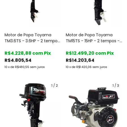
Motor de Popa Toyama
Motor de Popa Toyama
TM3.6TS - 3.6HP - 2 tempos
TM15TS - 15HP - 2 tempos -
- Rabeta curta - c/Marcha
Rabeta curta - c/Marcha
R$4.228,88
com
Pix
R$12.499,20
com
Pix
R$4.805,54
R$14.203,64
10
x
de
R$480,55
sem juros
10
x
de
R$1.420,36
sem juros
1
/
2
1
/
3