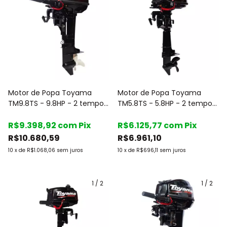
Motor de Popa Toyama
Motor de Popa Toyama
TM9.8TS - 9.8HP - 2 tempos
TM5.8TS - 5.8HP - 2 tempos
- Rabeta curta - c/ Marcha
- Rabeta Curta - c/Marcha
R$9.398,92
com
Pix
R$6.125,77
com
Pix
R$10.680,59
R$6.961,10
10
x
de
R$1.068,06
sem juros
10
x
de
R$696,11
sem juros
1
/
2
1
/
2