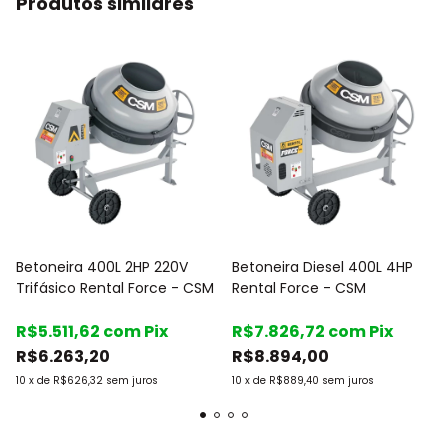
Produtos similares
Betoneira 400L 2HP 220V
Betoneira Diesel 400L 4HP
Trifásico Rental Force - CSM
Rental Force - CSM
R$5.511,62
com
Pix
R$7.826,72
com
Pix
R$6.263,20
R$8.894,00
10
x
de
R$626,32
sem juros
10
x
de
R$889,40
sem juros