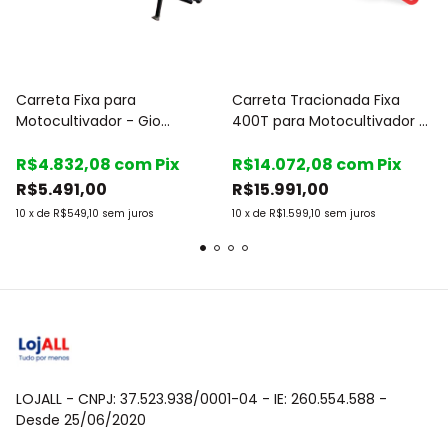
Carreta Fixa para
Carreta Tracionada Fixa
Motocultivador - Gio
400T para Motocultivador -
Implementos
Maquinafort
R$4.832,08
com
Pix
R$14.072,08
com
Pix
R$5.491,00
R$15.991,00
10
x
de
R$549,10
sem juros
10
x
de
R$1.599,10
sem juros
LOJALL - CNPJ: 37.523.938/0001-04 - IE: 260.554.588 -
Desde 25/06/2020