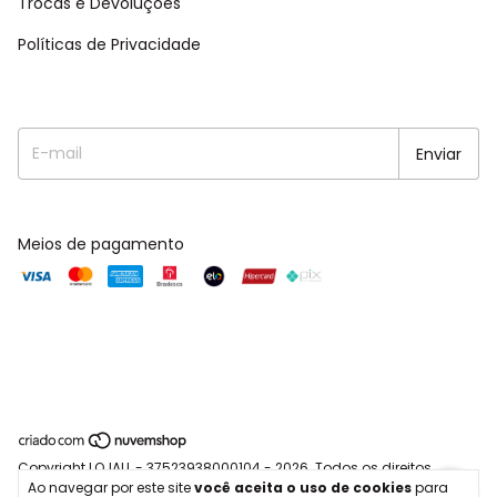
Trocas e Devoluções
Políticas de Privacidade
Meios de pagamento
Copyright LOJALL - 37523938000104 - 2026. Todos os direitos
Ao navegar por este site
você aceita o uso de cookies
para
reservados.