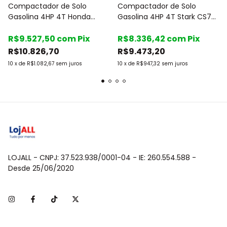
Compactador de Solo
Compactador de Solo
Gasolina 4HP 4T Honda
Gasolina 4HP 4T Stark CS73
CS55 - CSM
- CSM
R$9.527,50
com
Pix
R$8.336,42
com
Pix
R$10.826,70
R$9.473,20
10
x
de
R$1.082,67
sem juros
10
x
de
R$947,32
sem juros
LOJALL - CNPJ: 37.523.938/0001-04 - IE: 260.554.588 -
Desde 25/06/2020