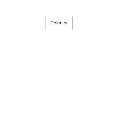
EP:
Alterar CEP
Calcular