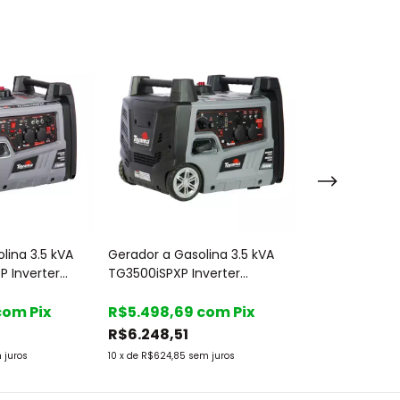
lina 3.5 kVA
Gerador a Gasolina 3.5 kVA
Gerador a Gas
P Inverter
TG3500iSPXP Inverter
TG6500CXV-XP
 Part. Elétrica
Monofásico 220V Part.
115/230V Part.
Toyama
com
Pix
Manual - Toyama
R$5.498,69
com
Pix
Toyama
R$5.043,98
R$6.248,51
R$5.731,80
 juros
10
x
de
R$624,85
sem juros
10
x
de
R$573,18
sem