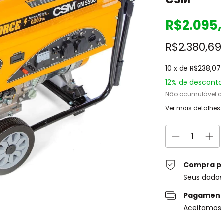
R$2.095
R$2.380,69
10
x de
R$238,07
12% de descont
Não acumulável 
Ver mais detalhes
Compra p
Seus dado
Pagament
Aceitamos 