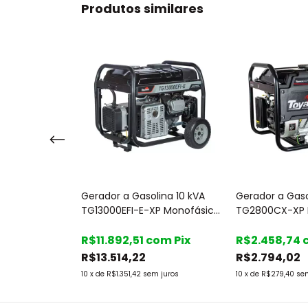
Produtos similares
lina 1 kVA GGV
Gerador a Gasolina 10 kVA
Gerador a Gaso
 110V Part.
TG13000EFI-E-XP Monofásico
TG2800CX-XP 
er
115/230V Part. Elétrica -
115/230V Part. 
com
Pix
Toyama
R$11.892,51
com
Pix
Toyama
R$2.458,74
R$13.514,22
R$2.794,02
juros
10
x
de
R$1.351,42
sem juros
10
x
de
R$279,40
se