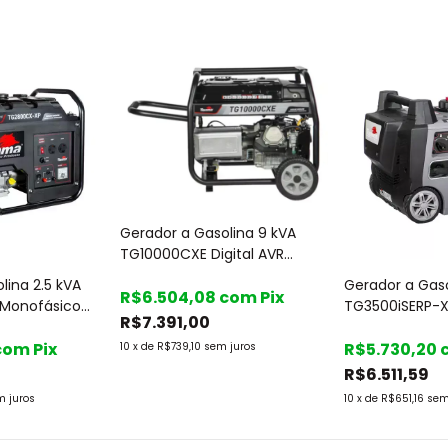
Gerador a Gasolina 9 kVA
TG10000CXE Digital AVR
Monofásico 115/230V Part.
lina 2.5 kVA
Gerador a Gaso
Elétrica - Toyama
R$6.504,08
com
Pix
Monofásico
TG3500iSERP-X
R$7.391,00
Manual -
Monofásico 127V
com
Pix
e Controle - 
R$5.730,20
10
x
de
R$739,10
sem juros
R$6.511,59
m juros
10
x
de
R$651,16
sem