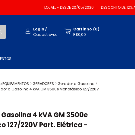
LOJALL - DESDE 20/05/2020
DESCONTO DE 12% A VISTA
Login
/
Carrinho
(
0
)
Cadastre-se
R$0,00
MENTOS
e EQUIPAMENTOS
>
GERADORES
>
Gerador a Gasolina
>
dor a Gasolina 4 kVA GM 3500e Monofásico 127/220V
M
 Gasolina 4 kVA GM 3500e
 127/220V Part. Elétrica -