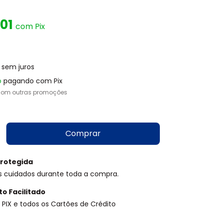
,01
com
Pix
sem juros
o
pagando com Pix
com outras promoções
rotegida
s cuidados durante toda a compra.
o Facilitado
PIX e todos os Cartões de Crédito