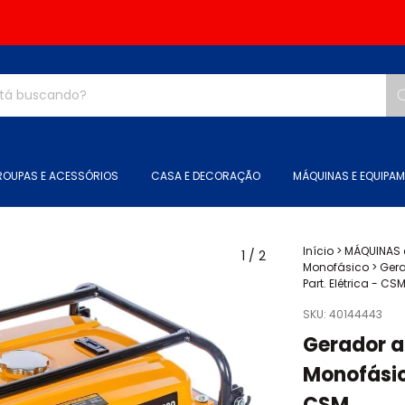
ROUPAS E ACESSÓRIOS
CASA E DECORAÇÃO
MÁQUINAS E EQUIPA
Início
>
MÁQUINAS 
1
/
2
Monofásico
>
Gera
Part. Elétrica - CS
SKU:
40144443
Gerador a
Monofásico
CSM