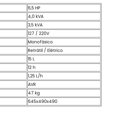
6,5 HP
4,0 kVA
3,5 kVA
127 / 220V
Monofásico
Retrátil / Elétrico
15 L
12 h
1,25 L/h
AVR
47 kg
645x490x490