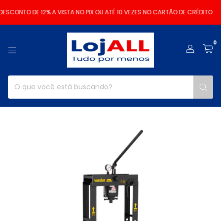
SCONTO DE 12% A VISTA NO PIX OU ATÉ 10 VEZES NO CARTÃO DE CRÉDITO
0