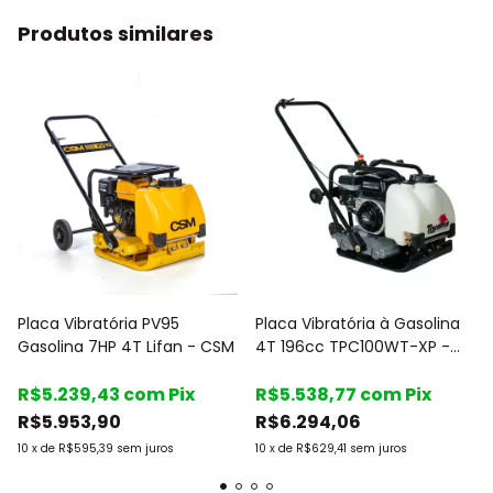
Produtos similares
Placa Vibratória PV95
Placa Vibratória à Gasolina
Gasolina 7HP 4T Lifan - CSM
4T 196cc TPC100WT-XP -
Toyama
R$5.239,43
com
Pix
R$5.538,77
com
Pix
R$5.953,90
R$6.294,06
10
x
de
R$595,39
sem juros
10
x
de
R$629,41
sem juros