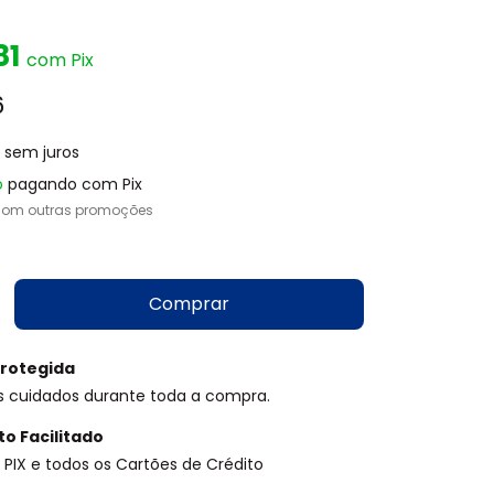
81
com
Pix
6
sem juros
o
pagando com Pix
com outras promoções
rotegida
s cuidados durante toda a compra.
o Facilitado
PIX e todos os Cartões de Crédito