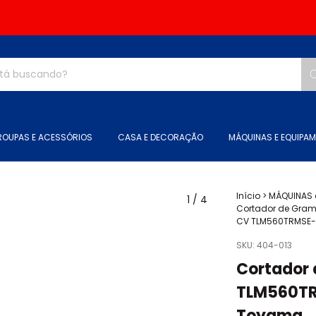
ROUPAS E ACESSÓRIOS
CASA E DECORAÇÃO
MÁQUINAS E EQUIPA
Início
>
MÁQUINAS 
1
/
4
Cortador de Gram
CV TLM560TRMSE-75
SKU:
404-013
Cortador 
TLM560TRM
Toyama