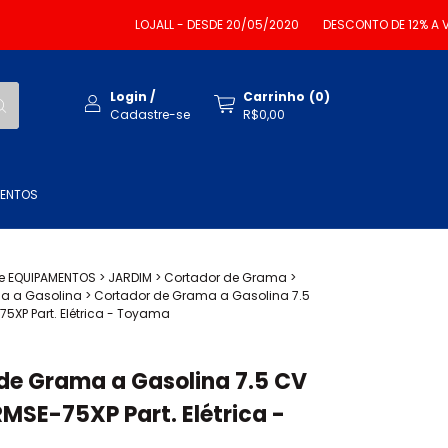
LOJALL - DESDE 20/05/2020
DESCONTO DE 12% A VISTA 
Login
/
Carrinho
(
0
)
Cadastre-se
R$0,00
MENTOS
e EQUIPAMENTOS
>
JARDIM
>
Cortador de Grama
>
a a Gasolina
>
Cortador de Grama a Gasolina 7.5
XP Part. Elétrica - Toyama
de Grama a Gasolina 7.5 CV
SE-75XP Part. Elétrica -