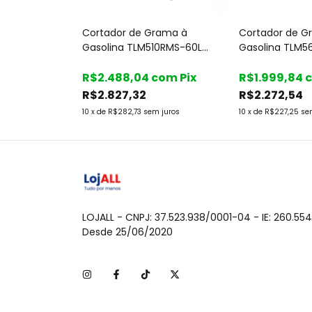
rama
Cortador de Grama à
Cortador de G
5XP - Toyama
Gasolina TLM510RMS-60L
Gasolina TLM5
Corte 4 em 1 - Toyama
Toyama
com
Pix
R$2.488,04
com
Pix
R$1.999,84
R$2.827,32
R$2.272,54
 juros
10
x
de
R$282,73
sem juros
10
x
de
R$227,25
se
LOJALL - CNPJ: 37.523.938/0001-04 - IE: 260.554
Desde 25/06/2020