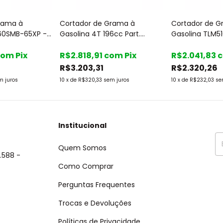
rama à
Cortador de Grama à
Cortador de G
60SMB-65XP -
Gasolina 4T 196cc Part.
Gasolina TLM5
Manual TLM530TRMS65-XP
3 em 1- Toya
com
Pix
Toyama
R$2.818,91
com
Pix
R$2.041,83
R$3.203,31
R$2.320,26
m juros
10
x
de
R$320,33
sem juros
10
x
de
R$232,03
se
Institucional
Quem Somos
.588 -
Como Comprar
Perguntas Frequentes
Trocas e Devoluções
Políticas de Privacidade