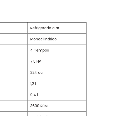
Refrigerado a ar
Monocilíndrico
4 Tempos
7,5 HP
224 cc
1,2 l
0,4 l
3600 RPM