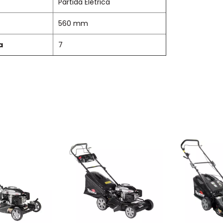
Partida Elétrica
560 mm
a
7