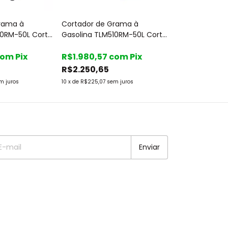
rama à
Cortador de Grama à
Cortador de 
10RM-50L Corte
Gasolina TLM510RM-50L Corte
Gasolina TLM5
ma
2 em 1 - Toyama
Corte 2 em 1 
com
Pix
R$1.980,57
com
Pix
R$2.359,32
R$2.250,65
R$2.681,05
m juros
10
x
de
R$225,07
sem juros
10
x
de
R$268,11
sem