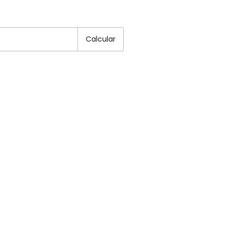
EP:
Alterar CEP
Calcular