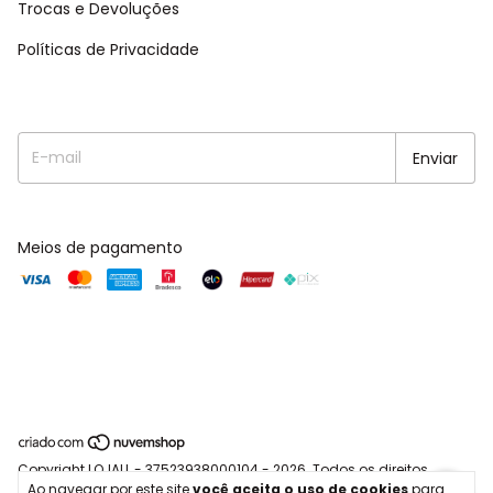
Trocas e Devoluções
Políticas de Privacidade
Meios de pagamento
Copyright LOJALL - 37523938000104 - 2026. Todos os direitos
Ao navegar por este site
você aceita o uso de cookies
para
reservados.