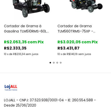
Cortador de Grama à
Cortador de Grama
Gasolina TLM510RMS-60L
TLM560TRMS-75XP -
Corte 2 em 1 - Toyama
Toyama
R$2.053,35
com
Pix
R$3.020,05
com
Pix
R$2.333,35
R$3.431,87
10
x
de
R$233,34
sem juros
10
x
de
R$343,19
sem juros
LOJALL - CNPJ: 37.523.938/0001-04 - IE: 260.554.588 -
Desde 25/06/2020