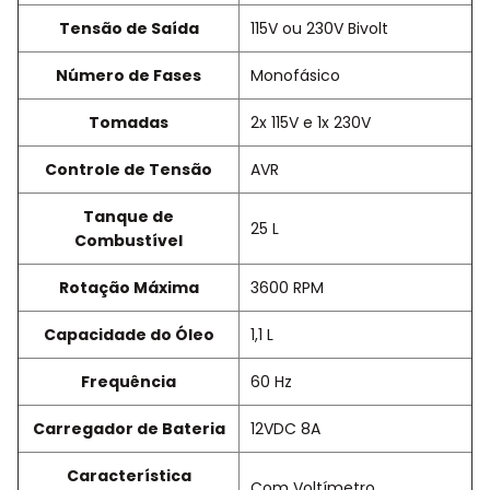
Tensão de Saída
115V ou 230V Bivolt
Número de Fases
Monofásico
Tomadas
2x 115V e 1x 230V
Controle de Tensão
AVR
Tanque de
25 L
Combustível
Rotação Máxima
3600 RPM
Capacidade do Óleo
1,1 L
Frequência
60 Hz
Carregador de Bateria
12VDC 8A
Característica
Com Voltímetro