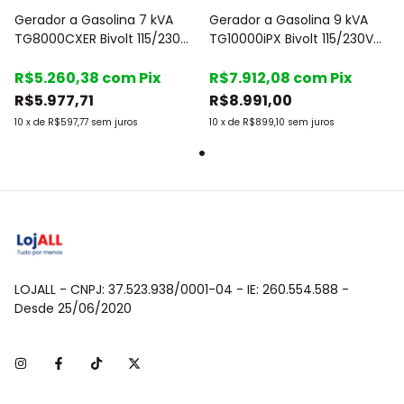
Gerador a Gasolina 7 kVA
Gerador a Gasolina 9 kVA
TG8000CXER Bivolt 115/230V
TG10000iPX Bivolt 115/230V
Part. Elétrica - Toyama
Part. Elétrica - Toyama
R$5.260,38
com
Pix
R$7.912,08
com
Pix
R$5.977,71
R$8.991,00
10
x
de
R$597,77
sem juros
10
x
de
R$899,10
sem juros
LOJALL - CNPJ: 37.523.938/0001-04 - IE: 260.554.588 -
Desde 25/06/2020