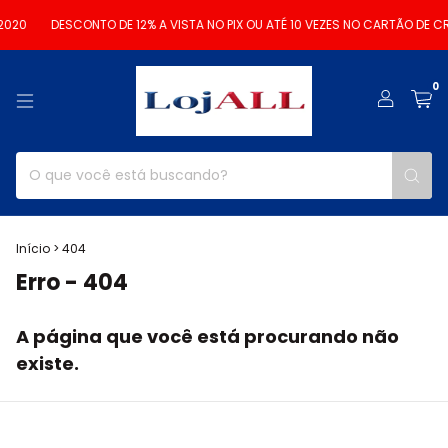
2020
DESCONTO DE 12% A VISTA NO PIX OU ATÉ 10 VEZES NO CARTÃO DE CR
0
Início
>
404
Erro - 404
A página que você está procurando não
existe.